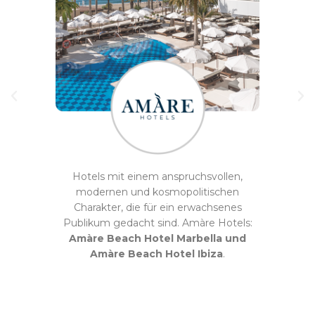
hnen
Hotels mit einem anspruchsvollen,
E
der
modernen und kosmopolitischen
Ge
uht.
Charakter, die für ein erwachsenes
umg
rt,
Publikum gedacht sind. Amàre Hotels:
am 
l
Amàre Beach Hotel Marbella und
nu
Amàre Beach Hotel Ibiza
.